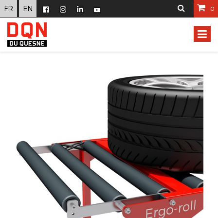
FR
EN
0