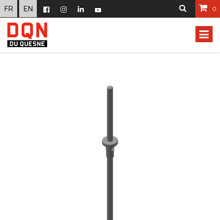
FR
EN
0