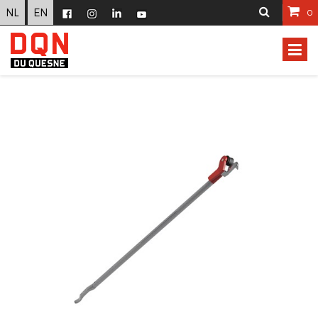
NL
EN
0