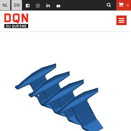
NL
EN
0