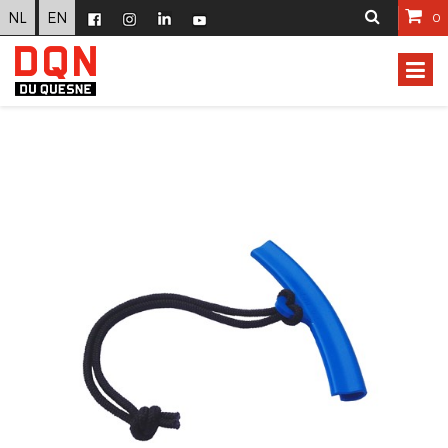
NL
EN
0